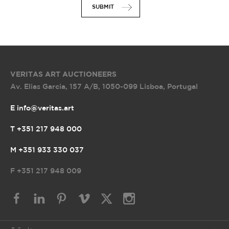
SUBMIT
VERITAS ART AUCTIONEERS
Av. Elias Garcia, 157 A/B
,
1050-099 Lisboa, Portugal
E info@veritas.art
T +351 217 948 000
M +351 933 330 037
F
+351 217 948 009