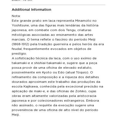
Additional Information
Nota:
Este grande prato em laca representa Minamoto no
Yoshitsune, uma das figuras mais lendárias da história
japonesa, em combate com dois Tengu, criaturas
mitológicas associadas ao ensinamento das artes
marciais. O tema reflete o fascínio do período Meiji
(1868-1912) pela tradição guerreira e pelos heróis da era
feudal, frequentemente evocados em objetos de
prestígio.
A sofisticação técnica da laca, com o uso exímio de
takamaki-e e shishiai-takamaki-e, sugere que a peça
possa provir de uma oficina de elevado estatuto,
possivelmente em Kyoto ou Edo (atual Tóquio). O
refinamento da composição e a riqueza dos detalhes
dourados aproximam este trabalho das produções da
escola Kajikawa, conhecida pela excecional precisão na
aplicação de maki-e, e das oficinas de Zohiko, cujas
obras eram altamente valorizadas pela aristocracia
japonesa e por colecionadores estrangeiros. Embora
não assinado, o requinte da execução sugere uma
proveniência de uma oficina de alto nível do período
Meiji.