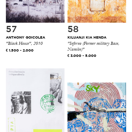
57
58
ANTHONY GOICOLEA
KILUANJI KIA HENDA
"Black House", 2010
"Inferno (Former military Base,
Namibe)"
1.500 - 2.000
3.000 - 5.000