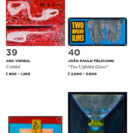
39
40
ANA VIDIGAL
JOÃO PAULO FELICIANO
Untitled
"Two Unfolded Gloves"
800 - 1.200
2.000 - 3.000