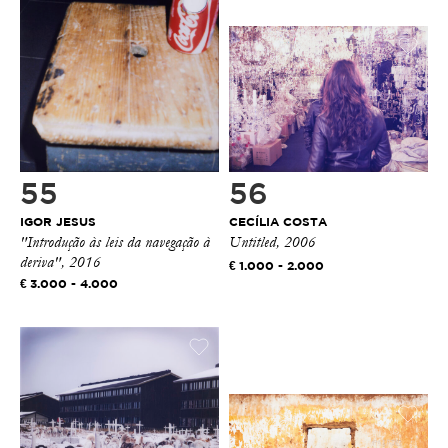
55
56
IGOR JESUS
CECÍLIA COSTA
"Introdução às leis da navegação à
Untitled, 2006
deriva", 2016
1.000 - 2.000
3.000 - 4.000