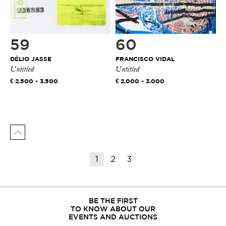
59
60
DÉLIO JASSE
FRANCISCO VIDAL
Untitled
Untitled
2.500 - 3.500
2.000 - 3.000
1
2
3
BE THE FIRST
TO KNOW ABOUT OUR
EVENTS AND AUCTIONS