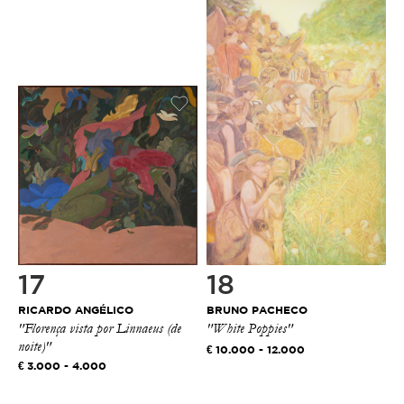
17
18
RICARDO ANGÉLICO
BRUNO PACHECO
"Florença vista por Linnaeus (de
"White Poppies"
noite)"
10.000 - 12.000
3.000 - 4.000