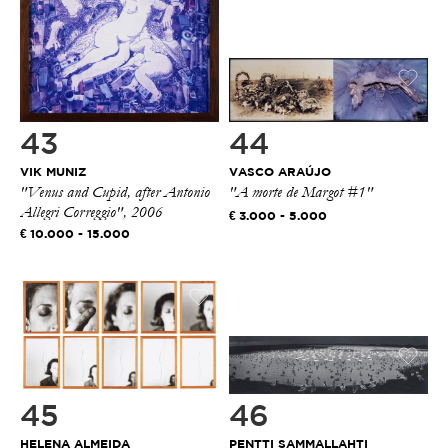
43
44
VIK MUNIZ
VASCO ARAÚJO
"Venus and Cupid, after Antonio
"A morte de Margot #1"
Allegri Correggio", 2006
3.000 - 5.000
10.000 - 15.000
45
46
HELENA ALMEIDA
PENTTI SAMMALLAHTI