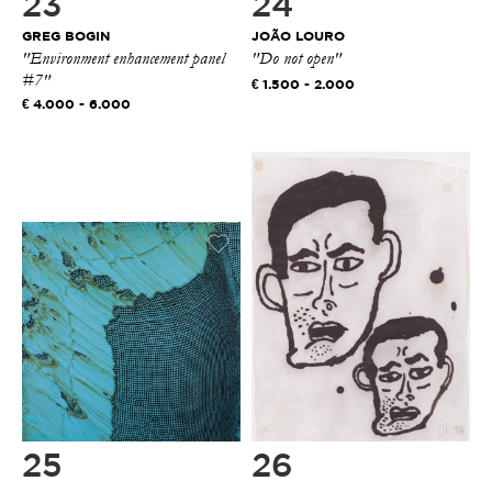
23
24
GREG BOGIN
JOÃO LOURO
"Environment enhancement panel
"Do not open"
#7"
1.500 - 2.000
4.000 - 6.000
25
26