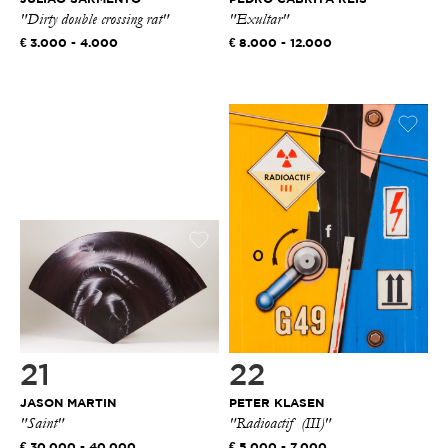
"Dirty double crossing rat"
"Exultar"
3.000 - 4.000
8.000 - 12.000
21
22
JASON MARTIN
PETER KLASEN
"Saint"
"Radioactif (III)"
30.000 - 40.000
5.000 - 7.000