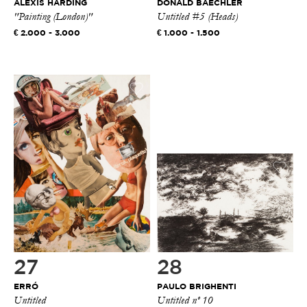
ALEXIS HARDING
DONALD BAECHLER
"Painting (London)"
Untitled #5 (Heads)
2.000 - 3.000
1.000 - 1.500
27
28
ERRÓ
PAULO BRIGHENTI
Untitled
Untitled nº 10