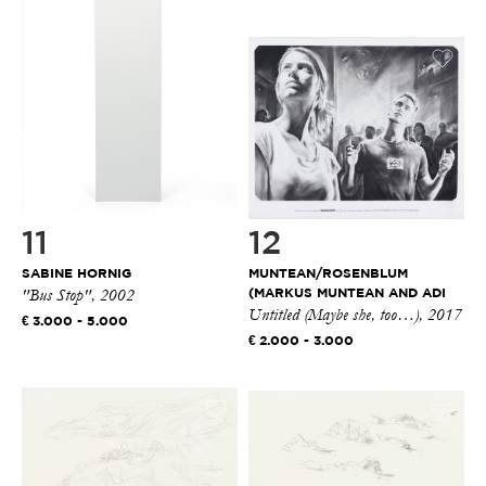
11
12
SABINE HORNIG
MUNTEAN/ROSENBLUM
"Bus Stop", 2002
(MARKUS MUNTEAN AND ADI
Untitled (Maybe she, too…), 2017
R...
3.000 - 5.000
2.000 - 3.000