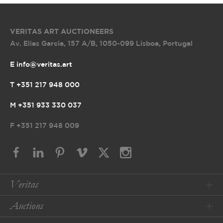
VERITAS ART AUCTIONEERS
Av. Elias Garcia, 157 A/B
,
1050-099 Lisboa, Portugal
E info@veritas.art
T +351 217 948 000
M +351 933 330 037
F
+351 217 948 009
Veritas
Auctions