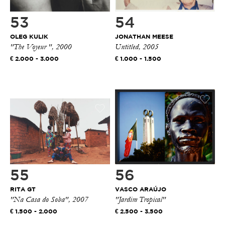
53
54
OLEG KULIK
JONATHAN MEESE
"The Voyeur ", 2000
Untitled, 2005
2.000 - 3.000
1.000 - 1.500
55
56
RITA GT
VASCO ARAÚJO
"Na Casa do Soba", 2007
"Jardim Tropical"
1.500 - 2.000
2.500 - 3.500