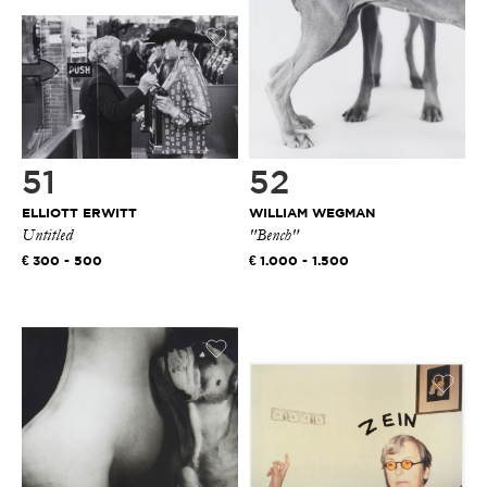
51
52
ELLIOTT ERWITT
WILLIAM WEGMAN
Untitled
"Bench"
300 - 500
1.000 - 1.500