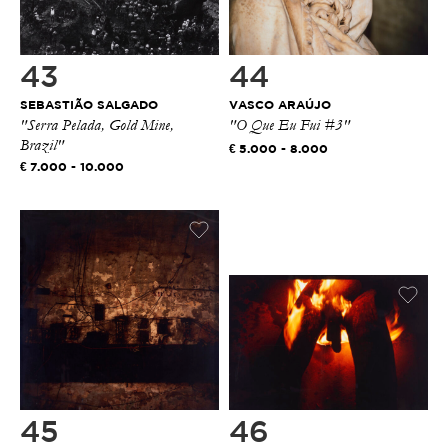
43
44
SEBASTIÃO SALGADO
VASCO ARAÚJO
"Serra Pelada, Gold Mine,
"O Que Eu Fui #3"
Brazil"
5.000 - 8.000
7.000 - 10.000
45
46