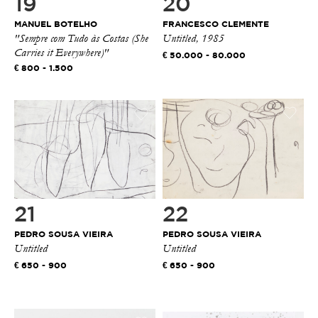
19
20
MANUEL BOTELHO
FRANCESCO CLEMENTE
"Sempre com Tudo às Costas (She
Untitled, 1985
Carries it Everywhere)"
50.000 - 80.000
800 - 1.500
21
22
PEDRO SOUSA VIEIRA
PEDRO SOUSA VIEIRA
Untitled
Untitled
650 - 900
650 - 900